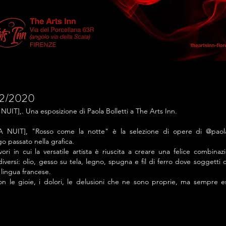
/2/2020
],. Una esposizione di Paola Bolletti a The Arts Inn.
IT], "Rosso come la notte" è la selezione di opere di @paola bo
go passato nella grafica.
ri in cui la versatile artista
è riuscita a creare una felice combinazio
diversi: olio, gesso su tela, legno, spugna e fil di ferro dove soggetti d
 lingua francese.
on le gioie, i dolori, le delusioni che ne sono proprie, ma sempre e