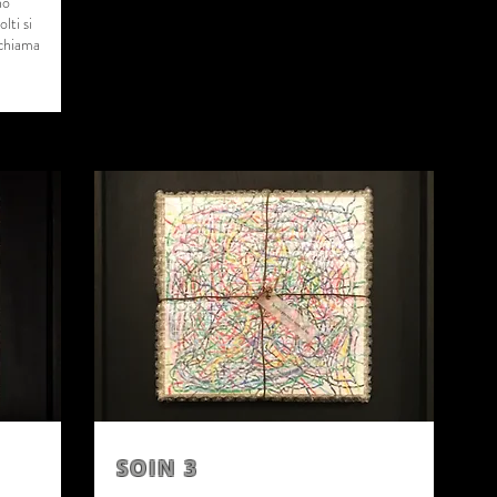
no
lti si
ichiama
SOIN 3