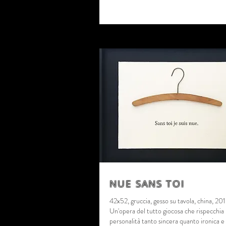
NUE SANS TOI
42x52, gruccia, gesso su tavola, china, 20
Un'opera del tutto giocosa che rispecchia 
personalità tanto sincera quanto ironica e