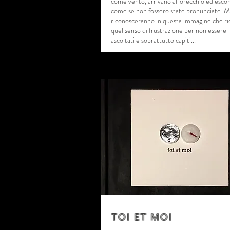
come vento, arrivano all'orecchio ed esco
come se non fossero state pronunciate. Mo
riconosceranno in questa immagine che r
quel senso di frustrazione per non essere
ascoltati e soprattutto capiti...
TOI ET MOI