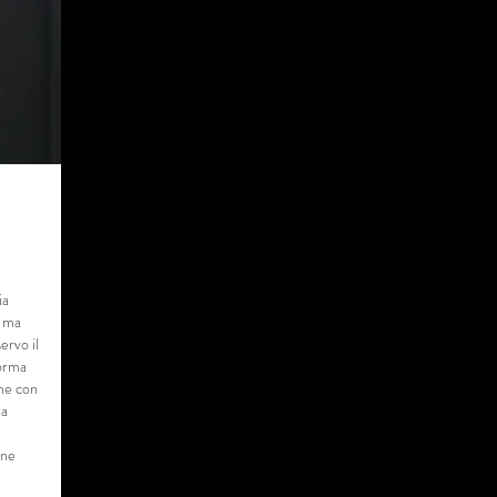
ia
e ma
ervo il
forma
che con
ma
one