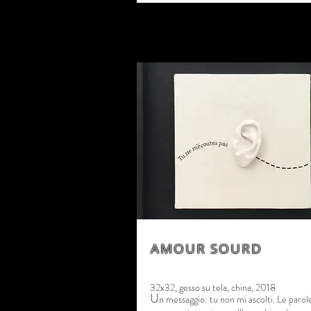
AMOUR SOURD
32x32, gesso su tela, china, 2018
U
n messaggio: tu non mi ascolti. Le parol