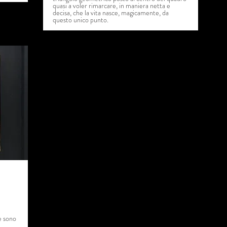
quasi a voler rimarcare, in maniera netta e
decisa, che la vita nasce, magicamente, da
questo unico punto.
e sono