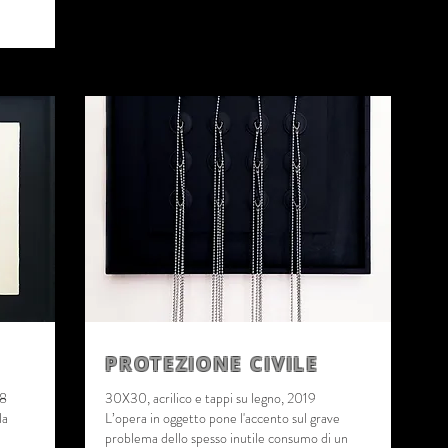
PROTEZIONE CIVILE
18
30X30, acrilico e tappi su legno, 2019
la
L’opera in oggetto pone l'accento sul grave
problema dello spesso inutile consumo di un