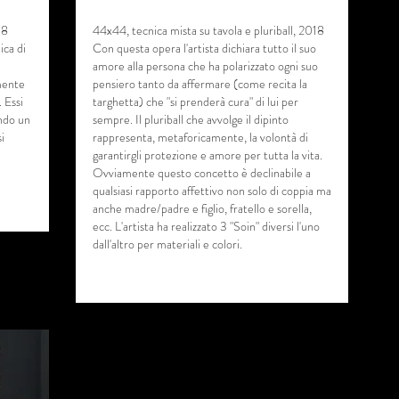
018
44x44, tecnica mista su tavola e pluriball, 2018
ica di
Con questa opera l'artista dichiara tutto il suo
amore alla persona che ha polarizzato ogni suo
mente
pensiero tanto da affermare (come recita la
. Essi
targhetta) che "si prenderà cura" di lui per
ando un
sempre. Il pluriball che avvolge il dipinto
i
rappresenta, metaforicamente, la volontà di
garantirgli protezione e amore per tutta la vita.
Ovviamente questo concetto è declinabile a
qualsiasi rapporto affettivo non solo di coppia ma
anche madre/padre e figlio, fratello e sorella,
ecc. L'artista ha realizzato 3 "Soin" diversi l'uno
dall'altro per materiali e colori.