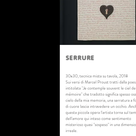
SERRURE
30x30, tecnica mista su tavola, 2018
Sui versi di Marcel Proust tratti dalla poes
intitolata "Je contemple souvent le ciel d
mémoire" che tradotto significa spesso oss
cielo della mia memoria, una serratura a 
di cuore lascia intravedere un occhio. An
questa piccola opera l'artista torna sul te
dell'amore qui inteso come sentimento
misterioso quasi "sospeso" in una dimensi
irreale.