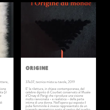
ORIGINE
ettere,
37x37, tecnica mista su tavola, 2019
zione
E’ la rilettura, in chiave contemporanea, del
a (il
celebre dipinto di Courbet conservato al Musée
le
d’Orsay di Parigi che riproduce una visione
molto ravvicinata - e realistica - della parte
di
intima di una donna. Nell'opera qui esposta il
pube femminile è invece rappresentato da un
triangolo geometrico posto al centro del quadro