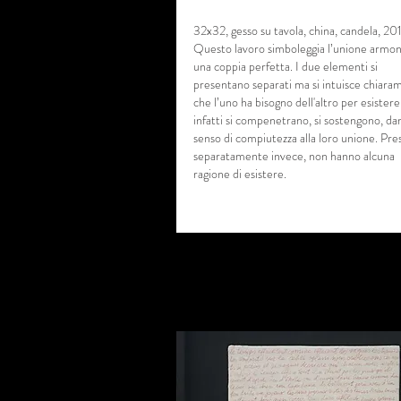
32x32, gesso su tavola, china, candela, 2
Questo lavoro simboleggia l’unione armon
una coppia perfetta. I due elementi si
presentano separati ma si intuisce chiara
che l’uno ha bisogno dell'altro per esistere
infatti si compenetrano, si sostengono, d
senso di compiutezza alla loro unione. Pres
separatamente invece, non hanno alcuna
ragione di esistere.