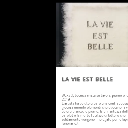
LA VIE EST BELLE
30x30, tecnica mista su tavola, piume e l
2018
L'artista ha voluto creare una contrapposi
giocosa unendo elementi che evocano la vit
colore bianco, le piume, la brillantezza del
parole) e la morte (utilizzo di lettere che
solitamente vengono impiegate per le lapi
funerarie).