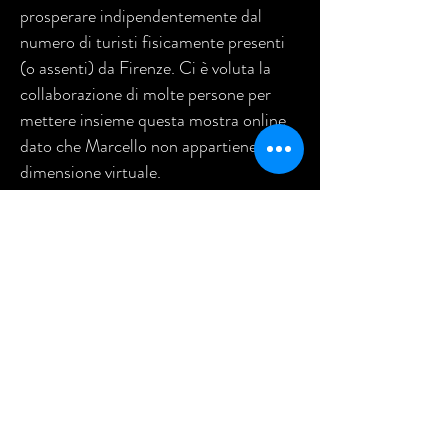
prosperare indipendentemente dal
numero di turisti fisicamente presenti
(o assenti) da Firenze. Ci è voluta la
collaborazione di molte persone per
mettere insieme questa mostra online
dato che Marcello non appartiene alla
dimensione virtuale.
Visitate la sua pagina Facebook
Marcello Street Artist- Galleria degli
Uffizi
, il suo sito web
marcellouffizi.com
e venite a trovarlo a
Firenze al Piazzale degli Uffizi!
VISIT THE EXHIBITION