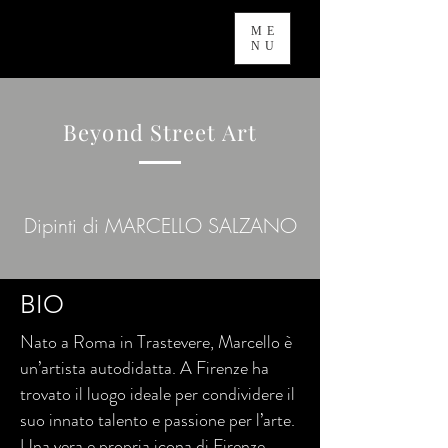
ME
NU
Beyond Street Art
Dipinti di MARCELLO SALZANO
BIO
Nato a Roma in Trastevere, Marcello è
un’artista autodidatta. A Firenze ha
trovato il luogo ideale per condividere il
suo innato talento e passione per l’arte.
Una vera e propria icona di Firenze,