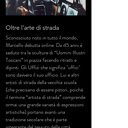
Oltre l'arte di strada
Sconosciuto noto in tutto il mondo,
Marcello debutta online. Da 45 anni è
seduto tra le sculture di “Uomini Illustri
Toscani” in piazza facendo ritratti e
dipinti. Gli Uffizi che significa "uffici"
sono davvero il suo ufficio. Lui e altri
artisti di strada della vecchia scuola
(che precisano di essere pittori, poiché
il termine “artista di strada” comprende
ormai una grande varietà di espressioni
artistiche) portano avanti una
tradizione secolare che è parte
integrante del tessuto delle città